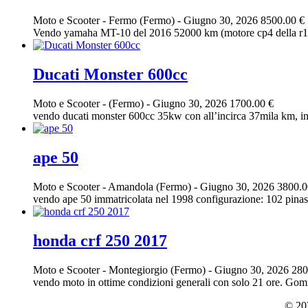
Moto e Scooter
-
Fermo (Fermo)
-
Giugno 30, 2026
8500.00 €
Vendo yamaha MT-10 del 2016 52000 km (motore cp4 della r1 con 
Ducati Monster 600cc
Moto e Scooter
-
(Fermo)
-
Giugno 30, 2026
1700.00 €
vendo ducati monster 600cc 35kw con all’incirca 37mila km, in o
ape 50
Moto e Scooter
-
Amandola (Fermo)
-
Giugno 30, 2026
3800.0
vendo ape 50 immatricolata nel 1998 configurazione: 102 pinasc
honda crf 250 2017
Moto e Scooter
-
Montegiorgio (Fermo)
-
Giugno 30, 2026
280
vendo moto in ottime condizioni generali con solo 21 ore. Gomm
© 202