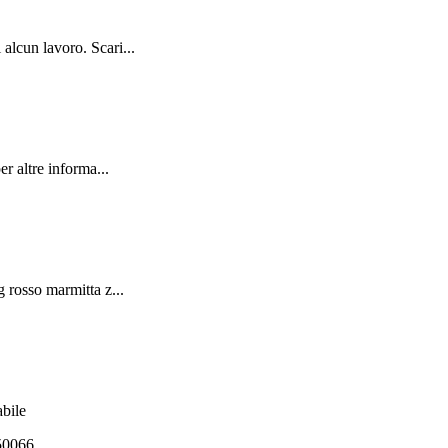
alcun lavoro. Scari...
r altre informa...
 rosso marmitta z...
abile
550066