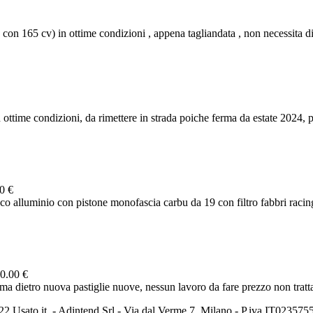
165 cv) in ottime condizioni , appena tagliandata , non necessita di 
ttime condizioni, da rimettere in strada poiche ferma da estate 2024, pe
0 €
o alluminio con pistone monofascia carbu da 19 con filtro fabbri racing
0.00 €
a dietro nuova pastiglie nuove, nessun lavoro da fare prezzo non tratt
2 Usato it. - Adintend Srl - Via dal Verme 7, Milano - P.iva IT02357